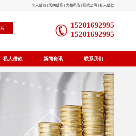
个人借钱
|
民间借贷
|
大额私借
|
贷款公司
|
私人借款
15201692995
15201692995
私人借款
新闻资讯
联系我们