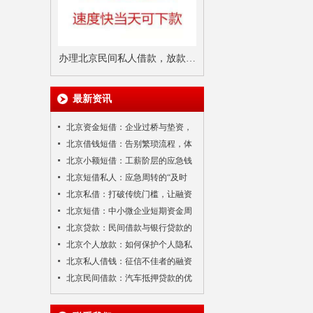
办理北京民间私人借款，放款速
度真的有那么快吗？需要多久？
最新资讯
北京资金短借：企业过桥与垫资，
打通资金链的“任督二脉”
北京借钱短借：告别繁琐流程，体
验极速融资新速度
北京小额短借：工薪阶层的应急钱
包，灵活周转无压力
北京短借私人：应急周转的“及时
雨”，如何安全度过难关？
北京私借：打破传统门槛，让融资
更有人情味
北京短借：中小微企业短期资金周
转的“加速器”
北京贷款：民间借款与银行贷款的
互补与融合
北京个人放款：如何保护个人隐私
与信息安全？
北京私人借钱：征信不佳者的融资
出路
北京民间借款：汽车抵押贷款的优
缺点分析