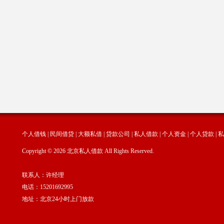
个人借钱
|
民间借贷
|
大额私借
|
贷款公司
|
私人借款
|
个人资金
|
个人贷款
|
私
Copyright © 2026 北京私人借款 All Rights Reserved.
联系人：许经理
电话：15201692995
地址：北京24小时上门放款